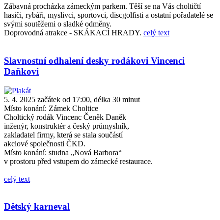
Zábavná procházka zámeckým parkem. Těší se na Vás choltičtí
hasiči, rybáři, myslivci, sportovci, discgolfisti a ostatní pořadatelé se
svými soutěžemi o sladké odměny.
Doprovodná atrakce - SKÁKACÍ HRADY.
celý text
Slavnostní odhalení desky rodákovi Vincenci
Daňkovi
5. 4. 2025 začátek od 17:00, délka 30 minut
Místo konání:
Zámek Choltice
Choltický rodák Vincenc Čeněk Daněk
inženýr, konstruktér a český průmyslník,
zakladatel firmy, která se stala součástí
akciové společnosti ČKD.
Místo konání: studna „Nová Barbora“
v prostoru před vstupem do zámecké restaurace.
celý text
Dětský karneval