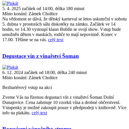
5. 4. 2025 začátek od 14:00, délka 180 minut
Místo konání:
Zámek Choltice
Na vědomost se dává, že dětský karneval se letos uskuteční v sobotu
5. dubna v prostorách sálu diskotéky na zámku. Začátek ve 14
hodin, ve 14.30 vystoupí klaun Bublín se svojí show. Vstup bude
umožněn dětem v maskách, rodiče to mají nepovinně. Konec v
17.00. Těšíme se na vás.
celý text
Degustace vín z vinařství Šoman
6. 12. 2024 začátek od 18:00, délka 240 minut
Místo konání:
Zámek Choltice
Bezbariérový vstup na akci
Zveme Vás na řízenou degustaci vín z vinařství Šoman Dolní
Dunajovice. Cena zahrnuje 10 vzorků vína a drobné občerstvení.
Vstupenky je možné zakoupit pouze v předprodeji v knihovně. Více
info na plakátu.
celý text
Rozsvícení vánočního stromu