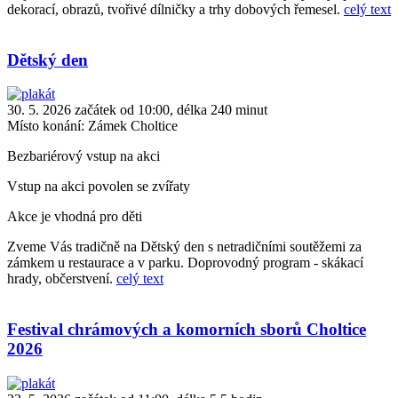
dekorací, obrazů, tvořivé dílničky a trhy dobových řemesel.
celý text
Dětský den
30. 5. 2026 začátek od 10:00, délka 240 minut
Místo konání:
Zámek Choltice
Bezbariérový vstup na akci
Vstup na akci povolen se zvířaty
Akce je vhodná pro děti
Zveme Vás tradičně na Dětský den s netradičními soutěžemi za
zámkem u restaurace a v parku. Doprovodný program - skákací
hrady, občerstvení.
celý text
Festival chrámových a komorních sborů Choltice
2026