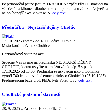
Po jednoroční pauze jsou "STRAŠIDLA" zpět! Přes 60 strašidel na
vás čeká na kilometr dlouhém okruhu parkem a u zámku. Největší a
nejoblíbenější akce v okrese. :-)
celý text
Přednáška - Nejstarší dějiny Choltic
17. 10. 2025 začátek od 18:00, délka 90 minut
Místo konání:
Zámek Choltice
Bezbariérový vstup na akci
Srdečně Vás zveme na přednášku NEJSTARŠÍ DĚJINY
CHOLTIC, kterou uslyšíte na malém zámku čp. 5 v pátek
17.10.2025 od 18:00. Přednáška se uskuteční jako připomínka
výročí 740 let od první písemné zmínky o Cholticích (25.10.1285).
Přednášejícím bude prof. PhDr. Petr Vorel, CSc.
celý text
Choltické podzimní slavnosti
28. 9. 2025 začátek od 10:00, délka 7 hodin