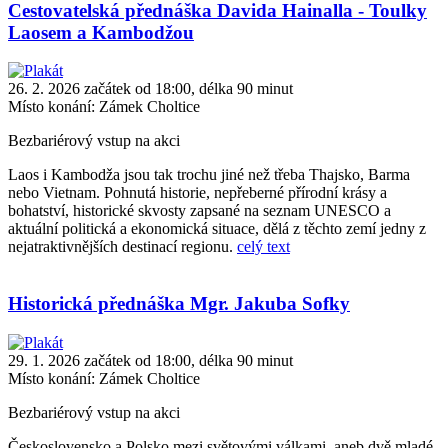
Cestovatelská přednáška Davida Hainalla - Toulky
Laosem a Kambodžou
26. 2. 2026 začátek od 18:00, délka 90 minut
Místo konání:
Zámek Choltice
Bezbariérový vstup na akci
Laos i Kambodža jsou tak trochu jiné než třeba Thajsko, Barma
nebo Vietnam. Pohnutá historie, nepřeberné přírodní krásy a
bohatství, historické skvosty zapsané na seznam UNESCO a
aktuální politická a ekonomická situace, dělá z těchto zemí jedny z
nejatraktivnějších destinací regionu.
celý text
Historická přednáška Mgr. Jakuba Sofky
29. 1. 2026 začátek od 18:00, délka 90 minut
Místo konání:
Zámek Choltice
Bezbariérový vstup na akci
Československo a Polsko mezi světovými válkami, aneb dvě mladé