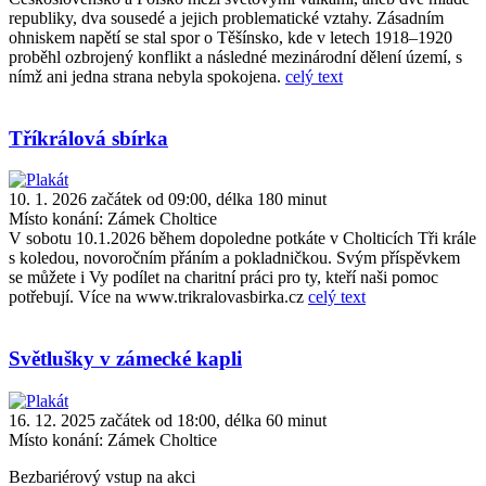
republiky, dva sousedé a jejich problematické vztahy. Zásadním
ohniskem napětí se stal spor o Těšínsko, kde v letech 1918–1920
proběhl ozbrojený konflikt a následné mezinárodní dělení území, s
nímž ani jedna strana nebyla spokojena.
celý text
Tříkrálová sbírka
10. 1. 2026 začátek od 09:00, délka 180 minut
Místo konání:
Zámek Choltice
V sobotu 10.1.2026 během dopoledne potkáte v Cholticích Tři krále
s koledou, novoročním přáním a pokladničkou. Svým příspěvkem
se můžete i Vy podílet na charitní práci pro ty, kteří naši pomoc
potřebují. Více na www.trikralovasbirka.cz
celý text
Světlušky v zámecké kapli
16. 12. 2025 začátek od 18:00, délka 60 minut
Místo konání:
Zámek Choltice
Bezbariérový vstup na akci