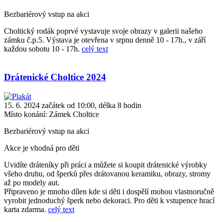
Bezbariérový vstup na akci
Choltický rodák poprvé vystavuje svoje obrazy v galerii našeho
zámku č.p.5. Výstava je otevřena v srpnu denně 10 - 17h., v září
každou sobotu 10 - 17h.
celý text
Drátenické Choltice 2024
15. 6. 2024 začátek od 10:00, délka 8 hodin
Místo konání:
Zámek Choltice
Bezbariérový vstup na akci
Akce je vhodná pro děti
Uvidíte dráteníky při práci a můžete si koupit drátenické výrobky
všeho druhu, od šperků přes drátovanou keramiku, obrazy, stromy
až po modely aut.
Připraveno je mnoho dílen kde si děti i dospělí mohou vlastnoručně
vyrobit jednoduchý šperk nebo dekoraci. Pro děti k vstupence hrací
karta zdarma.
celý text