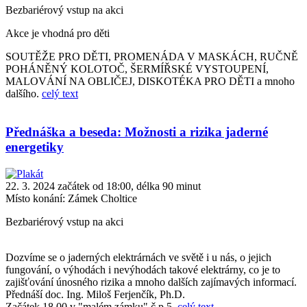
Bezbariérový vstup na akci
Akce je vhodná pro děti
SOUTĚŽE PRO DĚTI, PROMENÁDA V MASKÁCH, RUČNĚ
POHÁNĚNÝ KOLOTOČ, ŠERMÍŘSKÉ VYSTOUPENÍ,
MALOVÁNÍ NA OBLIČEJ, DISKOTÉKA PRO DĚTI a mnoho
dalšího.
celý text
Přednáška a beseda: Možnosti a rizika jaderné
energetiky
22. 3. 2024 začátek od 18:00, délka 90 minut
Místo konání:
Zámek Choltice
Bezbariérový vstup na akci
Dozvíme se o jaderných elektrárnách ve světě i u nás, o jejich
fungování, o výhodách i nevýhodách takové elektrárny, co je to
zajišťování únosného rizika a mnoho dalších zajímavých informací.
Přednáší doc. Ing. Miloš Ferjenčík, Ph.D.
Začátek 18.00 v "malém zámku" č.p.5.
celý text