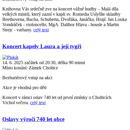
Knihovna Vás srdečně zve na koncert vážné hudby – Malá díla
velkých mistrů, který zazní v kapli sv. Romedia Uslyšíte skladby
Beethovena, Bacha, Schuberta, Dvořáka, Janáčka. Hrají: Jan Louka
Vondráček - violoncello, MgA. Dalibor Hlava - housle a Martin
Strejc - varhany.
celý text
Koncert kapely Laura a její tygři
14. 6. 2025 začátek od 20:30, délka 90 minut
Místo konání:
Zámek Choltice
Bezbariérový vstup na akci
Akce je vhodná pro děti
Koncert v rámci oslav 740 let od první zmínky o Cholticích.
Vrchol večera.
celý text
Oslavy výročí 740 let obce