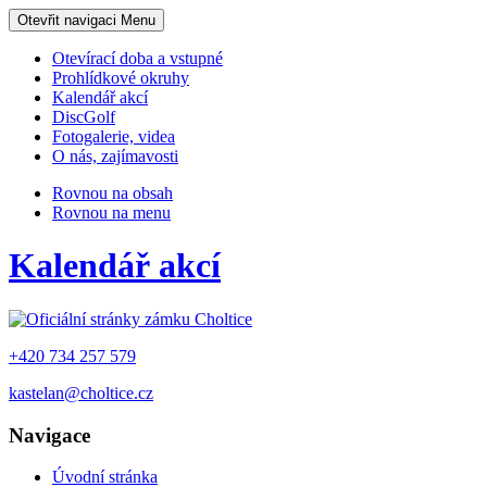
Otevřit navigaci
Menu
Otevírací doba a vstupné
Prohlídkové okruhy
Kalendář akcí
DiscGolf
Fotogalerie, videa
O nás, zajímavosti
Rovnou na obsah
Rovnou na menu
Kalendář akcí
+420 734 257 579
kastelan@choltice.cz
Navigace
Úvodní stránka