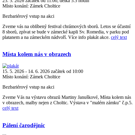
23. 5. 2026 začátek od 11:00, délka 5.5 hodin
Místo konání:
Zámek Choltice
Bezbariérový vstup na akci
Zveme vás na oblíbený festival chrámových sborů. Letos se účastní
8 sborů, zpívat se bude v zámecké kapli Sv. Romedia, v parku pod
platanem a na zámeckém nádvoří. Více info plakát akce.
celý text
Místa kolem nás v obrazech
15. 5. 2026 - 14. 6. 2026 začátek od 10:00
Místo konání:
Zámek Choltice
Bezbariérový vstup na akci
Zveme Vás na výstavu obrazů Martiny Januškové, Místa kolem nás
v obrazech, malby nejen z Choltic. Výstava v "malém zámku" č.p.5.
celý text
Pálení čarodějnic