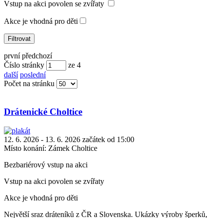
Vstup na akci povolen se zvířaty
Akce je vhodná pro děti
první
předchozí
Číslo stránky
ze
4
další
poslední
Počet na stránku
Drátenické Choltice
12. 6. 2026 - 13. 6. 2026 začátek od 15:00
Místo konání:
Zámek Choltice
Bezbariérový vstup na akci
Vstup na akci povolen se zvířaty
Akce je vhodná pro děti
Největší sraz dráteníků z ČR a Slovenska. Ukázky výroby šperků,