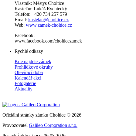
Vlastník: Městys Choltice
Kastelán: Lukáš Rychtecký
Telefon: +420 734 257 579
Email:
kastelan@choltice.cz
Web:
www.zamek-choltice.cz
Facebook:
www.facebook.com/cholticezamek
Rychlé odkazy
Kde najdete zámek
Prohlídkové okruhy
Otevírací doba
Kalendář akcí
Fotogalerie
Aktuality
Oficiální stránky zámku Choltice © 2026
Provozovatel
Galileo Corporation s.r.o.
Poslední aktualizace: 06.08.2026