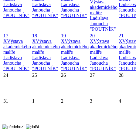
Výstava
Ladislava
Ladislava
Ladislava
Ladislav
akademického
Janoucha
Janoucha
Janoucha
Janouch
malíře
"POUTNÍK"
"POUTNÍK"
"POUTNÍK"
"POUT
Ladislava
Janoucha
"POUTNÍK"
17
18
19
20
21
X
Výstava
X
Výstava
X
Výstava
X
Výstava
X
Výstav
akademického
akademického
akademického
akademického
akademi
malíře
malíře
malíře
malíře
malíře
Ladislava
Ladislava
Ladislava
Ladislava
Ladislav
Janoucha
Janoucha
Janoucha
Janoucha
Janouch
"POUTNÍK"
"POUTNÍK"
"POUTNÍK"
"POUTNÍK"
"POUT
24
25
26
27
28
31
1
2
3
4