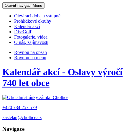
Otevřit navigaci
Menu
Otevírací doba a vstupné
Prohlídkové okruhy
Kalendář akcí
DiscGolf
Fotogalerie, videa
O nás, zajímavosti
Rovnou na obsah
Rovnou na menu
Kalendář akcí - Oslavy výročí
740 let obce
+420 734 257 579
kastelan@choltice.cz
Navigace