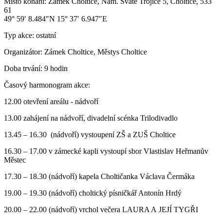
Místo konání:
Zámek Choltice, Nám. Svaté Trojice 5, Choltice, 533
61
49° 59′ 8.484″N 15° 37′ 6.947″E
Typ akce:
ostatní
Organizátor:
Zámek Choltice, Městys Choltice
Doba trvání:
9 hodin
Časový harmonogram akce:
12.00 otevření areálu - nádvoří
13.00 zahájení na nádvoří, divadelní scénka Trilodivadlo
13.45 – 16.30 (nádvoří) vystoupení ZŠ a ZUŠ Choltice
16.30 – 17.00 v zámecké kapli vystoupí sbor Vlastislav Heřmanův
Městec
17.30 – 18.30 (nádvoří) kapela Choltičanka Václava Čermáka
19.00 – 19.30 (nádvoří) choltický písničkář Antonín Hrdý
20.00 – 22.00 (nádvoří) vrchol večera LAURA A JEJÍ TYGŘI