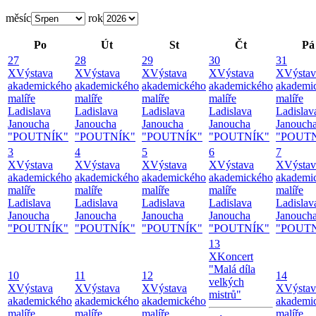
měsíc
rok
Po
Út
St
Čt
Pá
27
28
29
30
31
X
Výstava
X
Výstava
X
Výstava
X
Výstava
X
Výstav
akademického
akademického
akademického
akademického
akademi
malíře
malíře
malíře
malíře
malíře
Ladislava
Ladislava
Ladislava
Ladislava
Ladislav
Janoucha
Janoucha
Janoucha
Janoucha
Janouch
"POUTNÍK"
"POUTNÍK"
"POUTNÍK"
"POUTNÍK"
"POUT
3
4
5
6
7
X
Výstava
X
Výstava
X
Výstava
X
Výstava
X
Výstav
akademického
akademického
akademického
akademického
akademi
malíře
malíře
malíře
malíře
malíře
Ladislava
Ladislava
Ladislava
Ladislava
Ladislav
Janoucha
Janoucha
Janoucha
Janoucha
Janouch
"POUTNÍK"
"POUTNÍK"
"POUTNÍK"
"POUTNÍK"
"POUT
13
X
Koncert
"Malá díla
10
11
12
14
velkých
X
Výstava
X
Výstava
X
Výstava
X
Výstav
mistrů"
akademického
akademického
akademického
akademi
malíře
malíře
malíře
malíře