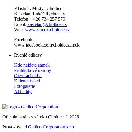
Vlastník: Městys Choltice
Kastelán: Lukáš Rychtecký
Telefon: +420 734 257 579
Email:
kastelan@choltice.cz
Web:
www.zamek-choltice.cz
Facebook:
www.facebook.com/cholticezamek
Rychlé odkazy
Kde najdete zámek
Prohlídkové okruhy
Otevírací doba
Kalendář akcí
Fotogalerie
Aktuality
Oficiální stránky zámku Choltice © 2026
Provozovatel
Galileo Corporation s.r.o.