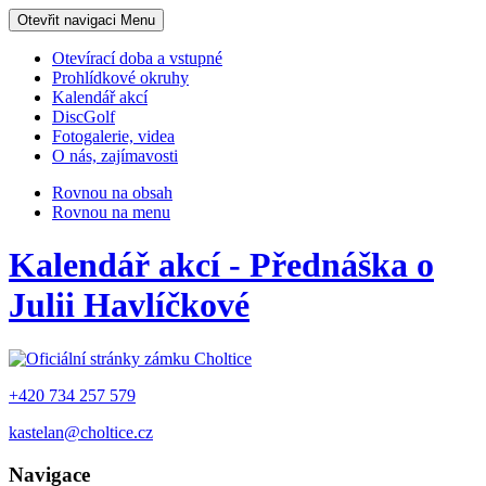
Otevřit navigaci
Menu
Otevírací doba a vstupné
Prohlídkové okruhy
Kalendář akcí
DiscGolf
Fotogalerie, videa
O nás, zajímavosti
Rovnou na obsah
Rovnou na menu
Kalendář akcí - Přednáška o
Julii Havlíčkové
+420 734 257 579
kastelan@choltice.cz
Navigace