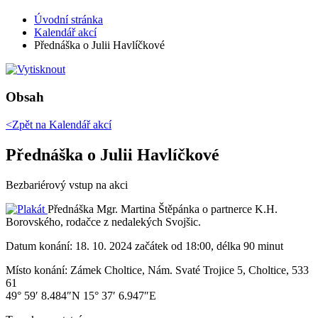
Úvodní stránka
Kalendář akcí
Přednáška o Julii Havlíčkové
Obsah
<Zpět na
Kalendář akcí
Přednáška o Julii Havlíčkové
Bezbariérový vstup na akci
Přednáška Mgr. Martina Štěpánka o partnerce K.H.
Borovského, rodačce z nedalekých Svojšic.
Datum konání:
18. 10. 2024 začátek od 18:00, délka 90 minut
Místo konání:
Zámek Choltice, Nám. Svaté Trojice 5, Choltice, 533
61
49° 59′ 8.484″N 15° 37′ 6.947″E