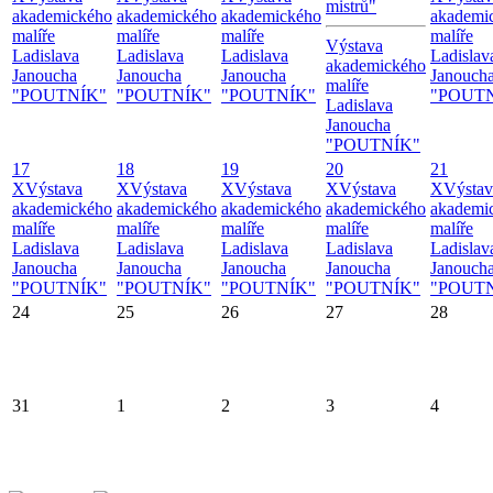
mistrů"
akademického
akademického
akademického
akademi
malíře
malíře
malíře
malíře
Výstava
Ladislava
Ladislava
Ladislava
Ladislav
akademického
Janoucha
Janoucha
Janoucha
Janouch
malíře
"POUTNÍK"
"POUTNÍK"
"POUTNÍK"
"POUT
Ladislava
Janoucha
"POUTNÍK"
17
18
19
20
21
X
Výstava
X
Výstava
X
Výstava
X
Výstava
X
Výstav
akademického
akademického
akademického
akademického
akademi
malíře
malíře
malíře
malíře
malíře
Ladislava
Ladislava
Ladislava
Ladislava
Ladislav
Janoucha
Janoucha
Janoucha
Janoucha
Janouch
"POUTNÍK"
"POUTNÍK"
"POUTNÍK"
"POUTNÍK"
"POUT
24
25
26
27
28
31
1
2
3
4