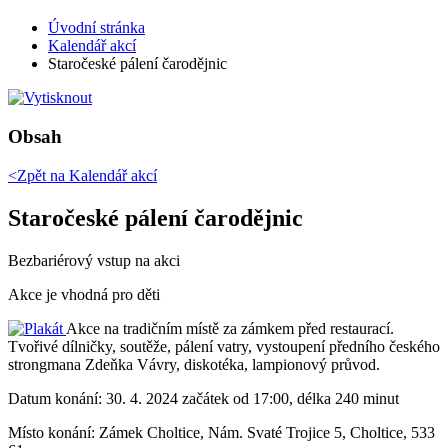
Úvodní stránka
Kalendář akcí
Staročeské pálení čarodějnic
Obsah
<Zpět na
Kalendář akcí
Staročeské pálení čarodějnic
Bezbariérový vstup na akci
Akce je vhodná pro děti
Akce na tradičním místě za zámkem před restaurací.
Tvořivé dílničky, soutěže, pálení vatry, vystoupení předního českého
strongmana Zdeňka Vávry, diskotéka, lampionový průvod.
Datum konání:
30. 4. 2024 začátek od 17:00, délka 240 minut
Místo konání:
Zámek Choltice, Nám. Svaté Trojice 5, Choltice, 533