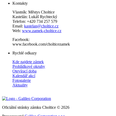
Kontakty
Vlastník: Městys Choltice
Kastelán: Lukáš Rychtecký
Telefon: +420 734 257 579
Email:
kastelan@choltice.cz
Web:
www.zamek-choltice.cz
Facebook:
www.facebook.com/cholticezamek
Rychlé odkazy
Kde najdete zámek
Prohlídkové okruhy
Otevírací doba
Kalendář akcí
Fotogalerie
Aktuality
Oficiální stránky zámku Choltice © 2026