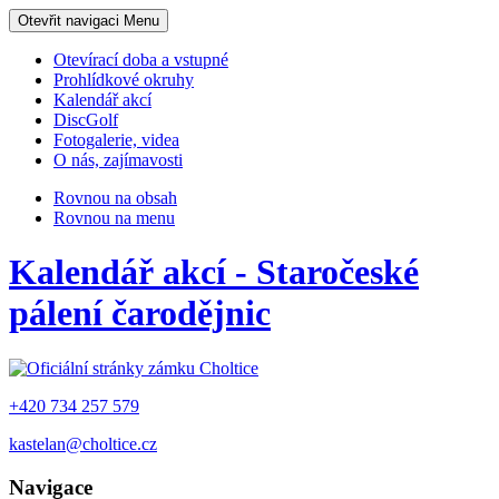
Otevřit navigaci
Menu
Otevírací doba a vstupné
Prohlídkové okruhy
Kalendář akcí
DiscGolf
Fotogalerie, videa
O nás, zajímavosti
Rovnou na obsah
Rovnou na menu
Kalendář akcí - Staročeské
pálení čarodějnic
+420 734 257 579
kastelan@choltice.cz
Navigace