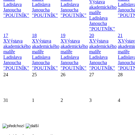
Výstava
Ladislava
Ladislava
Ladislava
Ladislav
akademického
Janoucha
Janoucha
Janoucha
Janouch
malíře
"POUTNÍK"
"POUTNÍK"
"POUTNÍK"
"POUT
Ladislava
Janoucha
"POUTNÍK"
17
18
19
20
21
X
Výstava
X
Výstava
X
Výstava
X
Výstava
X
Výstav
akademického
akademického
akademického
akademického
akademi
malíře
malíře
malíře
malíře
malíře
Ladislava
Ladislava
Ladislava
Ladislava
Ladislav
Janoucha
Janoucha
Janoucha
Janoucha
Janouch
"POUTNÍK"
"POUTNÍK"
"POUTNÍK"
"POUTNÍK"
"POUT
24
25
26
27
28
31
1
2
3
4