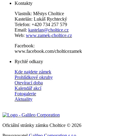
Kontakty
Vlastník: Městys Choltice
Kastelán: Lukáš Rychtecký
Telefon: +420 734 257 579
Email:
kastelan@choltice.cz
Web:
www.zamek-choltice.cz
Facebook:
www.facebook.com/cholticezamek
Rychlé odkazy
Kde najdete zámek
Prohlídkové okruhy
Otevírací doba
Kalendář akcí
Fotogalerie
Aktuality
Oficiální stránky zámku Choltice © 2026
Provozovatel
Galileo Corporation s.r.o.