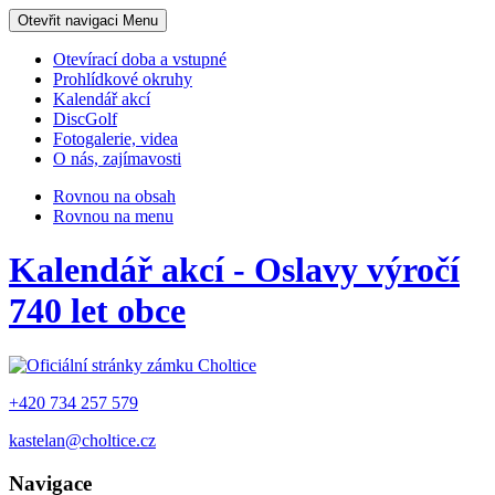
Otevřit navigaci
Menu
Otevírací doba a vstupné
Prohlídkové okruhy
Kalendář akcí
DiscGolf
Fotogalerie, videa
O nás, zajímavosti
Rovnou na obsah
Rovnou na menu
Kalendář akcí - Oslavy výročí
740 let obce
+420 734 257 579
kastelan@choltice.cz
Navigace