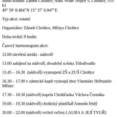
Místo konání:
Zámek Choltice, Nám. Svaté Trojice 5, Choltice, 533
61
49° 59′ 8.484″N 15° 37′ 6.947″E
Typ akce:
ostatní
Organizátor:
Zámek Choltice, Městys Choltice
Doba trvání:
9 hodin
Časový harmonogram akce:
12.00 otevření areálu - nádvoří
13.00 zahájení na nádvoří, divadelní scénka Trilodivadlo
13.45 – 16.30 (nádvoří) vystoupení ZŠ a ZUŠ Choltice
16.30 – 17.00 v zámecké kapli vystoupí sbor Vlastislav Heřmanův
Městec
17.30 – 18.30 (nádvoří) kapela Choltičanka Václava Čermáka
19.00 – 19.30 (nádvoří) choltický písničkář Antonín Hrdý
20.00 – 22.00 (nádvoří) vrchol večera LAURA A JEJÍ TYGŘI