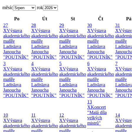
měsíc
rok
Po
Út
St
Čt
Pá
27
28
29
30
31
X
Výstava
X
Výstava
X
Výstava
X
Výstava
X
Výstav
akademického
akademického
akademického
akademického
akademi
malíře
malíře
malíře
malíře
malíře
Ladislava
Ladislava
Ladislava
Ladislava
Ladislav
Janoucha
Janoucha
Janoucha
Janoucha
Janouch
"POUTNÍK"
"POUTNÍK"
"POUTNÍK"
"POUTNÍK"
"POUT
3
4
5
6
7
X
Výstava
X
Výstava
X
Výstava
X
Výstava
X
Výstav
akademického
akademického
akademického
akademického
akademi
malíře
malíře
malíře
malíře
malíře
Ladislava
Ladislava
Ladislava
Ladislava
Ladislav
Janoucha
Janoucha
Janoucha
Janoucha
Janouch
"POUTNÍK"
"POUTNÍK"
"POUTNÍK"
"POUTNÍK"
"POUT
13
X
Koncert
"Malá díla
10
11
12
14
velkých
X
Výstava
X
Výstava
X
Výstava
X
Výstav
mistrů"
akademického
akademického
akademického
akademi
malíře
malíře
malíře
malíře