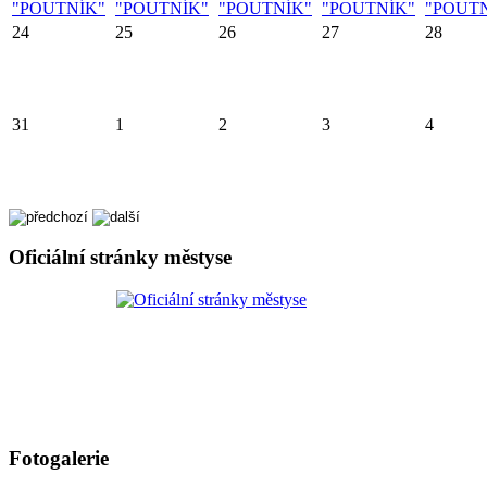
"POUTNÍK"
"POUTNÍK"
"POUTNÍK"
"POUTNÍK"
"POUT
24
25
26
27
28
31
1
2
3
4
Oficiální stránky městyse
Fotogalerie