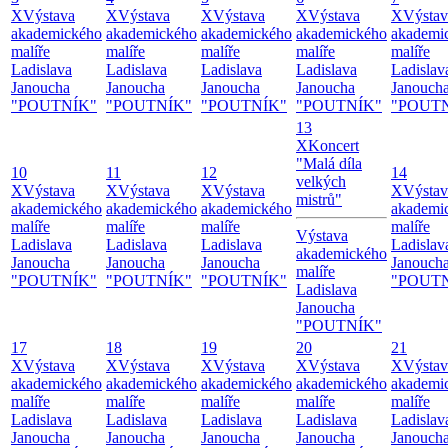
X
Výstava
X
Výstava
X
Výstava
X
Výstava
X
Výstav
akademického
akademického
akademického
akademického
akademi
malíře
malíře
malíře
malíře
malíře
Ladislava
Ladislava
Ladislava
Ladislava
Ladislav
Janoucha
Janoucha
Janoucha
Janoucha
Janouch
"POUTNÍK"
"POUTNÍK"
"POUTNÍK"
"POUTNÍK"
"POUT
13
X
Koncert
"Malá díla
10
11
12
14
velkých
X
Výstava
X
Výstava
X
Výstava
X
Výstav
mistrů"
akademického
akademického
akademického
akademi
malíře
malíře
malíře
malíře
Výstava
Ladislava
Ladislava
Ladislava
Ladislav
akademického
Janoucha
Janoucha
Janoucha
Janouch
malíře
"POUTNÍK"
"POUTNÍK"
"POUTNÍK"
"POUT
Ladislava
Janoucha
"POUTNÍK"
17
18
19
20
21
X
Výstava
X
Výstava
X
Výstava
X
Výstava
X
Výstav
akademického
akademického
akademického
akademického
akademi
malíře
malíře
malíře
malíře
malíře
Ladislava
Ladislava
Ladislava
Ladislava
Ladislav
Janoucha
Janoucha
Janoucha
Janoucha
Janouch