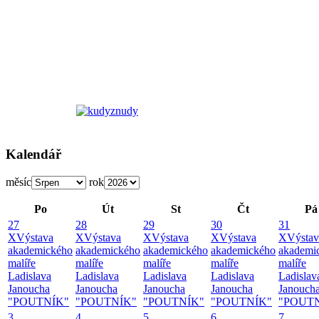
Kalendář
měsíc
rok
Po
Út
St
Čt
Pá
27
28
29
30
31
X
Výstava
X
Výstava
X
Výstava
X
Výstava
X
Výstav
akademického
akademického
akademického
akademického
akademi
malíře
malíře
malíře
malíře
malíře
Ladislava
Ladislava
Ladislava
Ladislava
Ladislav
Janoucha
Janoucha
Janoucha
Janoucha
Janouch
"POUTNÍK"
"POUTNÍK"
"POUTNÍK"
"POUTNÍK"
"POUT
3
4
5
6
7