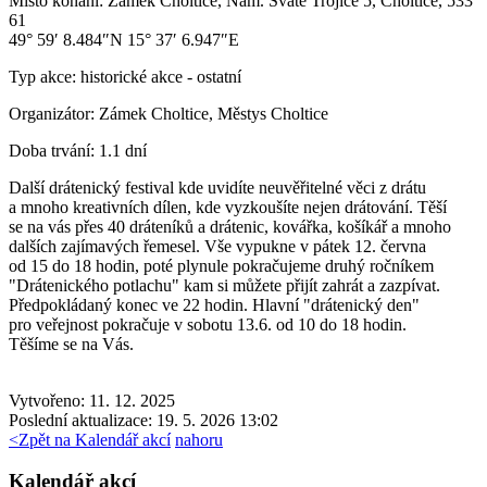
Místo konání:
Zámek Choltice, Nám. Svaté Trojice 5, Choltice, 533
61
49° 59′ 8.484″N 15° 37′ 6.947″E
Typ akce:
historické akce
-
ostatní
Organizátor:
Zámek Choltice, Městys Choltice
Doba trvání:
1.1 dní
Další drátenický festival kde uvidíte neuvěřitelné věci z drátu
a mnoho kreativních dílen, kde vyzkoušíte nejen drátování. Těší
se na vás přes 40 dráteníků a drátenic, kovářka, košíkář a mnoho
dalších zajímavých řemesel. Vše vypukne v pátek 12. června
od 15 do 18 hodin, poté plynule pokračujeme druhý ročníkem
"Drátenického potlachu" kam si můžete přijít zahrát a zazpívat.
Předpokládaný konec ve 22 hodin. Hlavní "drátenický den"
pro veřejnost pokračuje v sobotu 13.6. od 10 do 18 hodin.
Těšíme se na Vás.
Vytvořeno: 11. 12. 2025
Poslední aktualizace: 19. 5. 2026 13:02
<
Zpět na Kalendář akcí
nahoru
Kalendář akcí