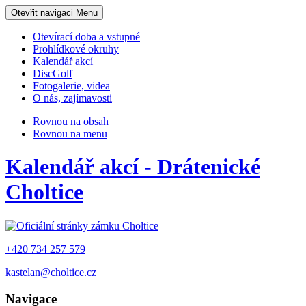
Otevřit navigaci
Menu
Otevírací doba a vstupné
Prohlídkové okruhy
Kalendář akcí
DiscGolf
Fotogalerie, videa
O nás, zajímavosti
Rovnou na obsah
Rovnou na menu
Kalendář akcí - Drátenické
Choltice
+420 734 257 579
kastelan@choltice.cz
Navigace