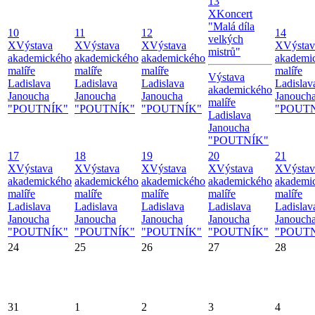
13
X
Koncert
"Malá díla
10
11
12
14
velkých
X
Výstava
X
Výstava
X
Výstava
X
Výstav
mistrů"
akademického
akademického
akademického
akademi
malíře
malíře
malíře
malíře
Výstava
Ladislava
Ladislava
Ladislava
Ladislav
akademického
Janoucha
Janoucha
Janoucha
Janouch
malíře
"POUTNÍK"
"POUTNÍK"
"POUTNÍK"
"POUT
Ladislava
Janoucha
"POUTNÍK"
17
18
19
20
21
X
Výstava
X
Výstava
X
Výstava
X
Výstava
X
Výstav
akademického
akademického
akademického
akademického
akademi
malíře
malíře
malíře
malíře
malíře
Ladislava
Ladislava
Ladislava
Ladislava
Ladislav
Janoucha
Janoucha
Janoucha
Janoucha
Janouch
"POUTNÍK"
"POUTNÍK"
"POUTNÍK"
"POUTNÍK"
"POUT
24
25
26
27
28
31
1
2
3
4