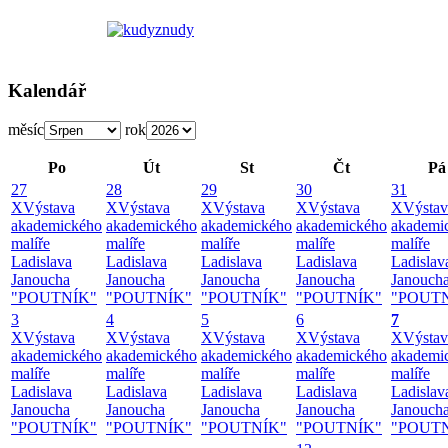
Kalendář
měsíc
rok
Po
Út
St
Čt
Pá
27
28
29
30
31
X
Výstava
X
Výstava
X
Výstava
X
Výstava
X
Výstav
akademického
akademického
akademického
akademického
akademi
malíře
malíře
malíře
malíře
malíře
Ladislava
Ladislava
Ladislava
Ladislava
Ladislav
Janoucha
Janoucha
Janoucha
Janoucha
Janouch
"POUTNÍK"
"POUTNÍK"
"POUTNÍK"
"POUTNÍK"
"POUT
3
4
5
6
7
X
Výstava
X
Výstava
X
Výstava
X
Výstava
X
Výstav
akademického
akademického
akademického
akademického
akademi
malíře
malíře
malíře
malíře
malíře
Ladislava
Ladislava
Ladislava
Ladislava
Ladislav
Janoucha
Janoucha
Janoucha
Janoucha
Janouch
"POUTNÍK"
"POUTNÍK"
"POUTNÍK"
"POUTNÍK"
"POUT