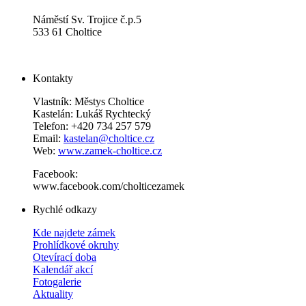
Náměstí Sv. Trojice č.p.5
533 61 Choltice
Kontakty
Vlastník: Městys Choltice
Kastelán: Lukáš Rychtecký
Telefon: +420 734 257 579
Email:
kastelan@choltice.cz
Web:
www.zamek-choltice.cz
Facebook:
www.facebook.com/cholticezamek
Rychlé odkazy
Kde najdete zámek
Prohlídkové okruhy
Otevírací doba
Kalendář akcí
Fotogalerie
Aktuality