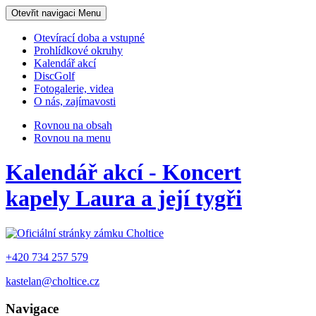
Otevřit navigaci
Menu
Otevírací doba a vstupné
Prohlídkové okruhy
Kalendář akcí
DiscGolf
Fotogalerie, videa
O nás, zajímavosti
Rovnou na obsah
Rovnou na menu
Kalendář akcí - Koncert
kapely Laura a její tygři
+420 734 257 579
kastelan@choltice.cz
Navigace