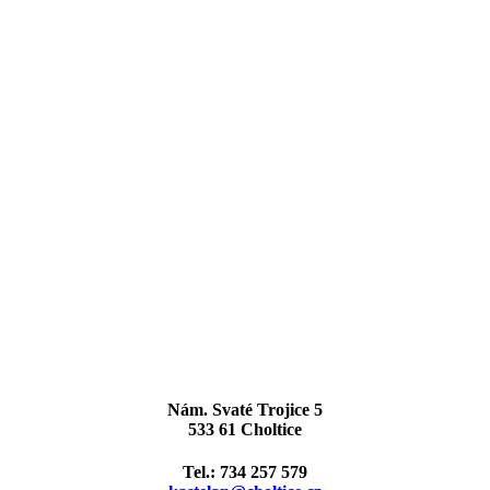
Nám. Svaté Trojice 5
533 61 Choltice
Tel.: 734 257 579