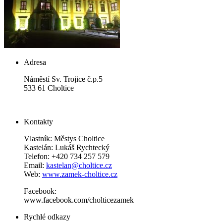
Adresa
Náměstí Sv. Trojice č.p.5
533 61 Choltice
Kontakty
Vlastník: Městys Choltice
Kastelán: Lukáš Rychtecký
Telefon: +420 734 257 579
Email:
kastelan@choltice.cz
Web:
www.zamek-choltice.cz
Facebook:
www.facebook.com/cholticezamek
Rychlé odkazy