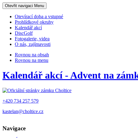
Otevřit navigaci
Menu
Otevírací doba a vstupné
Prohlídkové okruhy
Kalendář akcí
DiscGolf
Fotogalerie, videa
O nás, zajímavosti
Rovnou na obsah
Rovnou na menu
Kalendář akcí - Advent na zám
+420 734 257 579
kastelan@choltice.cz
Navigace