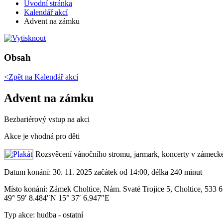
Úvodní stránka
Kalendář akcí
Advent na zámku
Obsah
<Zpět na
Kalendář akcí
Advent na zámku
Bezbariérový vstup na akci
Akce je vhodná pro děti
Rozsvěcení vánočního stromu, jarmark, koncerty v zámecké 
Datum konání:
30. 11. 2025 začátek od 14:00, délka 240 minut
Místo konání:
Zámek Choltice, Nám. Svaté Trojice 5, Choltice, 533 
49° 59′ 8.484″N 15° 37′ 6.947″E
Typ akce:
hudba
-
ostatní