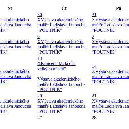
St
Čt
Pá
30
31
a akademického
X
Výstava akademického
X
Výstava akademi
adislava Janoucha
malíře Ladislava Janoucha
malíře Ladislava Ja
ÍK"
"POUTNÍK"
"POUTNÍK"
6
7
a akademického
X
Výstava akademického
X
Výstava akademi
adislava Janoucha
malíře Ladislava Janoucha
malíře Ladislava Ja
ÍK"
"POUTNÍK"
"POUTNÍK"
13
X
Koncert "Malá díla
14
velkých mistrů"
a akademického
X
Výstava akademi
adislava Janoucha
malíře Ladislava Ja
Výstava akademického
ÍK"
"POUTNÍK"
malíře Ladislava Janoucha
"POUTNÍK"
20
21
a akademického
X
Výstava akademického
X
Výstava akademi
adislava Janoucha
malíře Ladislava Janoucha
malíře Ladislava Ja
ÍK"
"POUTNÍK"
"POUTNÍK"
27
28