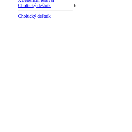
X
Benefiční festival
Choltický deštník
6
Choltický deštník