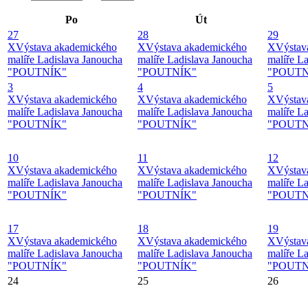
Po
Út
27
28
29
X
Výstava akademického
X
Výstava akademického
X
Výstav
malíře Ladislava Janoucha
malíře Ladislava Janoucha
malíře L
"POUTNÍK"
"POUTNÍK"
"POUTN
3
4
5
X
Výstava akademického
X
Výstava akademického
X
Výstav
malíře Ladislava Janoucha
malíře Ladislava Janoucha
malíře L
"POUTNÍK"
"POUTNÍK"
"POUTN
10
11
12
X
Výstava akademického
X
Výstava akademického
X
Výstav
malíře Ladislava Janoucha
malíře Ladislava Janoucha
malíře L
"POUTNÍK"
"POUTNÍK"
"POUTN
17
18
19
X
Výstava akademického
X
Výstava akademického
X
Výstav
malíře Ladislava Janoucha
malíře Ladislava Janoucha
malíře L
"POUTNÍK"
"POUTNÍK"
"POUTN
24
25
26