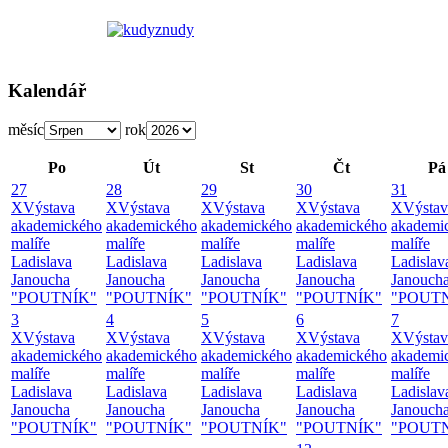
Kalendář
měsíc
rok
Po
Út
St
Čt
Pá
27
28
29
30
31
X
Výstava
X
Výstava
X
Výstava
X
Výstava
X
Výstav
akademického
akademického
akademického
akademického
akademi
malíře
malíře
malíře
malíře
malíře
Ladislava
Ladislava
Ladislava
Ladislava
Ladislav
Janoucha
Janoucha
Janoucha
Janoucha
Janouch
"POUTNÍK"
"POUTNÍK"
"POUTNÍK"
"POUTNÍK"
"POUT
3
4
5
6
7
X
Výstava
X
Výstava
X
Výstava
X
Výstava
X
Výstav
akademického
akademického
akademického
akademického
akademi
malíře
malíře
malíře
malíře
malíře
Ladislava
Ladislava
Ladislava
Ladislava
Ladislav
Janoucha
Janoucha
Janoucha
Janoucha
Janouch
"POUTNÍK"
"POUTNÍK"
"POUTNÍK"
"POUTNÍK"
"POUT