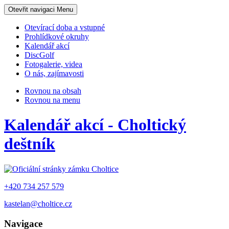
Otevřit navigaci
Menu
Otevírací doba a vstupné
Prohlídkové okruhy
Kalendář akcí
DiscGolf
Fotogalerie, videa
O nás, zajímavosti
Rovnou na obsah
Rovnou na menu
Kalendář akcí - Choltický
deštník
+420 734 257 579
kastelan@choltice.cz
Navigace