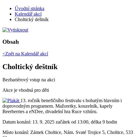
Úvodní stránka
Kalendář akcí
Choltický deštník
Obsah
<Zpět na
Kalendář akcí
Choltický deštník
Bezbariérový vstup na akci
Akce je vhodná pro děti
13. ročník benefičního festivalu s bohatým hlavním i
doprovodným programem. Mažoretky, kouzelník, kapely
Beerberries a eNDee, divadelní hra Ruce vzhůru.
Datum konání:
13. 9. 2025 začátek od 13:00, délka 9 hodin
Místo konání:
Zámek Choltice, Nám. Svaté Trojice 5, Choltice, 533