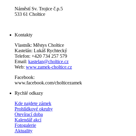
Náměstí Sv. Trojice č.p.5
533 61 Choltice
Kontakty
Vlastník: Městys Choltice
Kastelán: Lukáš Rychtecký
Telefon: +420 734 257 579
Email:
kastelan@choltice.cz
Web:
www.zamek-choltice.cz
Facebook:
www.facebook.com/cholticezamek
Rychlé odkazy
Kde najdete zámek
Prohlídkové okruhy
Otevírací doba
Kalendář akcí
Fotogalerie
Aktuality