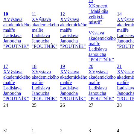
13
X
Koncert
"Malá díla
10
11
12
14
velkých
X
Výstava
X
Výstava
X
Výstava
X
Výstav
mistrů"
akademického
akademického
akademického
akademi
malíře
malíře
malíře
malíře
Výstava
Ladislava
Ladislava
Ladislava
Ladislav
akademického
Janoucha
Janoucha
Janoucha
Janouch
malíře
"POUTNÍK"
"POUTNÍK"
"POUTNÍK"
"POUT
Ladislava
Janoucha
"POUTNÍK"
17
18
19
20
21
X
Výstava
X
Výstava
X
Výstava
X
Výstava
X
Výstav
akademického
akademického
akademického
akademického
akademi
malíře
malíře
malíře
malíře
malíře
Ladislava
Ladislava
Ladislava
Ladislava
Ladislav
Janoucha
Janoucha
Janoucha
Janoucha
Janouch
"POUTNÍK"
"POUTNÍK"
"POUTNÍK"
"POUTNÍK"
"POUT
24
25
26
27
28
31
1
2
3
4