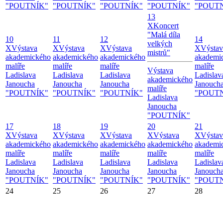
"POUTNÍK"
"POUTNÍK"
"POUTNÍK"
"POUTNÍK"
"POUT
13
X
Koncert
"Malá díla
10
11
12
14
velkých
X
Výstava
X
Výstava
X
Výstava
X
Výstav
mistrů"
akademického
akademického
akademického
akademi
malíře
malíře
malíře
malíře
Výstava
Ladislava
Ladislava
Ladislava
Ladislav
akademického
Janoucha
Janoucha
Janoucha
Janouch
malíře
"POUTNÍK"
"POUTNÍK"
"POUTNÍK"
"POUT
Ladislava
Janoucha
"POUTNÍK"
17
18
19
20
21
X
Výstava
X
Výstava
X
Výstava
X
Výstava
X
Výstav
akademického
akademického
akademického
akademického
akademi
malíře
malíře
malíře
malíře
malíře
Ladislava
Ladislava
Ladislava
Ladislava
Ladislav
Janoucha
Janoucha
Janoucha
Janoucha
Janouch
"POUTNÍK"
"POUTNÍK"
"POUTNÍK"
"POUTNÍK"
"POUT
24
25
26
27
28