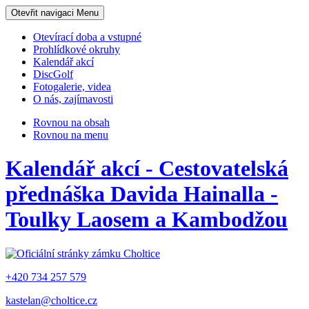
Otevřit navigaci
Menu
Otevírací doba a vstupné
Prohlídkové okruhy
Kalendář akcí
DiscGolf
Fotogalerie, videa
O nás, zajímavosti
Rovnou na obsah
Rovnou na menu
Kalendář akcí - Cestovatelská
přednáška Davida Hainalla -
Toulky Laosem a Kambodžou
+420 734 257 579
kastelan@choltice.cz