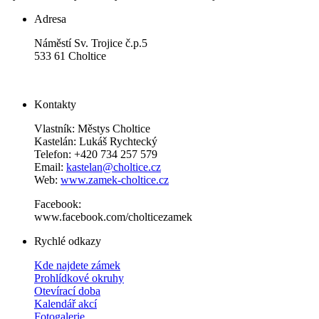
Adresa
Náměstí Sv. Trojice č.p.5
533 61 Choltice
Kontakty
Vlastník: Městys Choltice
Kastelán: Lukáš Rychtecký
Telefon: +420 734 257 579
Email:
kastelan@choltice.cz
Web:
www.zamek-choltice.cz
Facebook:
www.facebook.com/cholticezamek
Rychlé odkazy
Kde najdete zámek
Prohlídkové okruhy
Otevírací doba
Kalendář akcí
Fotogalerie