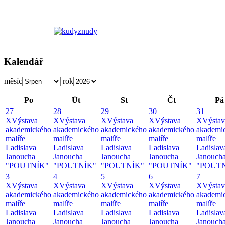
Kalendář
měsíc
rok
Po
Út
St
Čt
Pá
27
28
29
30
31
X
Výstava
X
Výstava
X
Výstava
X
Výstava
X
Výstav
akademického
akademického
akademického
akademického
akademi
malíře
malíře
malíře
malíře
malíře
Ladislava
Ladislava
Ladislava
Ladislava
Ladislav
Janoucha
Janoucha
Janoucha
Janoucha
Janouch
"POUTNÍK"
"POUTNÍK"
"POUTNÍK"
"POUTNÍK"
"POUT
3
4
5
6
7
X
Výstava
X
Výstava
X
Výstava
X
Výstava
X
Výstav
akademického
akademického
akademického
akademického
akademi
malíře
malíře
malíře
malíře
malíře
Ladislava
Ladislava
Ladislava
Ladislava
Ladislav
Janoucha
Janoucha
Janoucha
Janoucha
Janouch