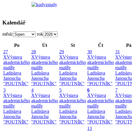
Kalendář
měsíc
rok
Po
Út
St
Čt
Pá
27
28
29
30
31
X
Výstava
X
Výstava
X
Výstava
X
Výstava
X
Výstav
akademického
akademického
akademického
akademického
akademi
malíře
malíře
malíře
malíře
malíře
Ladislava
Ladislava
Ladislava
Ladislava
Ladislav
Janoucha
Janoucha
Janoucha
Janoucha
Janouch
"POUTNÍK"
"POUTNÍK"
"POUTNÍK"
"POUTNÍK"
"POUT
3
4
5
6
7
X
Výstava
X
Výstava
X
Výstava
X
Výstava
X
Výstav
akademického
akademického
akademického
akademického
akademi
malíře
malíře
malíře
malíře
malíře
Ladislava
Ladislava
Ladislava
Ladislava
Ladislav
Janoucha
Janoucha
Janoucha
Janoucha
Janouch
"POUTNÍK"
"POUTNÍK"
"POUTNÍK"
"POUTNÍK"
"POUT
13