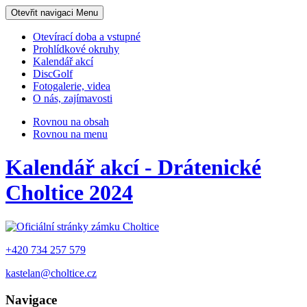
Otevřit navigaci
Menu
Otevírací doba a vstupné
Prohlídkové okruhy
Kalendář akcí
DiscGolf
Fotogalerie, videa
O nás, zajímavosti
Rovnou na obsah
Rovnou na menu
Kalendář akcí - Drátenické
Choltice 2024
+420 734 257 579
kastelan@choltice.cz
Navigace