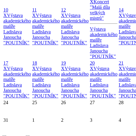
X
Koncert
"Malá díla
10
11
12
14
velkých
X
Výstava
X
Výstava
X
Výstava
X
Výstav
mistrů"
akademického
akademického
akademického
akademi
malíře
malíře
malíře
malíře
Výstava
Ladislava
Ladislava
Ladislava
Ladislav
akademického
Janoucha
Janoucha
Janoucha
Janouch
malíře
"POUTNÍK"
"POUTNÍK"
"POUTNÍK"
"POUT
Ladislava
Janoucha
"POUTNÍK"
17
18
19
20
21
X
Výstava
X
Výstava
X
Výstava
X
Výstava
X
Výstav
akademického
akademického
akademického
akademického
akademi
malíře
malíře
malíře
malíře
malíře
Ladislava
Ladislava
Ladislava
Ladislava
Ladislav
Janoucha
Janoucha
Janoucha
Janoucha
Janouch
"POUTNÍK"
"POUTNÍK"
"POUTNÍK"
"POUTNÍK"
"POUT
24
25
26
27
28
31
1
2
3
4