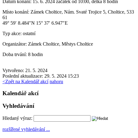
Datum konání:
15. 6. 2024 začátek od 10:00, délka 8 hodin
Místo konání:
Zámek Choltice, Nám. Svaté Trojice 5, Choltice, 533
61
49° 59′ 8.484″N 15° 37′ 6.947″E
Typ akce:
ostatní
Organizátor:
Zámek Choltice, Městys Choltice
Doba trvání:
8 hodin
Vytvořeno: 21. 5. 2024
Poslední aktualizace: 29. 5. 2024 15:23
<
Zpět na Kalendář akcí
nahoru
Kalendář akcí
Vyhledávání
Hledaný výraz:
rozšířené vyhledávání ...