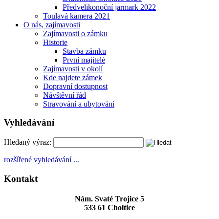
Předvelikonoční jarmark 2022
Toulavá kamera 2021
O nás, zajímavosti
Zajímavosti o zámku
Historie
Stavba zámku
První majitelé
Zajímavosti v okolí
Kde najdete zámek
Dopravní dostupnost
Návštěvní řád
Stravování a ubytování
Vyhledávání
Hledaný výraz:
rozšířené vyhledávání ...
Kontakt
Nám. Svaté Trojice 5
533 61 Choltice