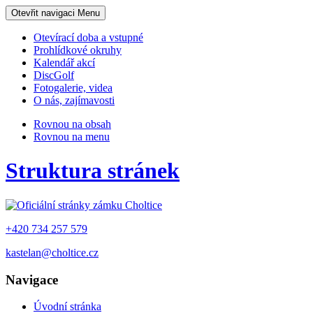
Otevřit navigaci
Menu
Otevírací doba a vstupné
Prohlídkové okruhy
Kalendář akcí
DiscGolf
Fotogalerie, videa
O nás, zajímavosti
Rovnou na obsah
Rovnou na menu
Struktura stránek
+420 734 257 579
kastelan@choltice.cz
Navigace
Úvodní stránka