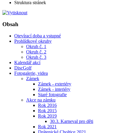
Struktura stránek
Obsah
Otevírací doba a vstupné
Prohlídkové okruhy
Okruh č. 1
Okruh č. 2
Okruh č. 3
Kalendář akcí
DiscGolf
Fotogalerie, videa
Zámek
Zámek - exteriéry
Zámek - interiéry
Staré fotografie
Akce na zámku
Rok 2016
Rok 2015
Rok 2019
30.3. Karneval pro děti
Rok 2021
Drátenické Choltice 2021