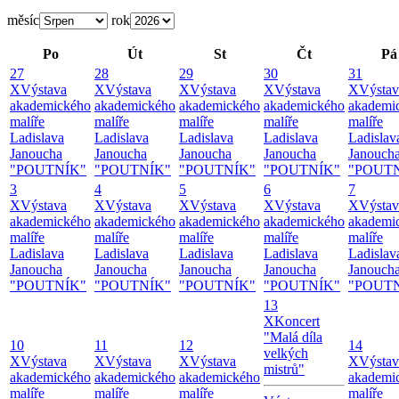
měsíc
rok
Po
Út
St
Čt
Pá
27
28
29
30
31
X
Výstava
X
Výstava
X
Výstava
X
Výstava
X
Výstav
akademického
akademického
akademického
akademického
akademi
malíře
malíře
malíře
malíře
malíře
Ladislava
Ladislava
Ladislava
Ladislava
Ladislav
Janoucha
Janoucha
Janoucha
Janoucha
Janouch
"POUTNÍK"
"POUTNÍK"
"POUTNÍK"
"POUTNÍK"
"POUT
3
4
5
6
7
X
Výstava
X
Výstava
X
Výstava
X
Výstava
X
Výstav
akademického
akademického
akademického
akademického
akademi
malíře
malíře
malíře
malíře
malíře
Ladislava
Ladislava
Ladislava
Ladislava
Ladislav
Janoucha
Janoucha
Janoucha
Janoucha
Janouch
"POUTNÍK"
"POUTNÍK"
"POUTNÍK"
"POUTNÍK"
"POUT
13
X
Koncert
"Malá díla
10
11
12
14
velkých
X
Výstava
X
Výstava
X
Výstava
X
Výstav
mistrů"
akademického
akademického
akademického
akademi
malíře
malíře
malíře
malíře