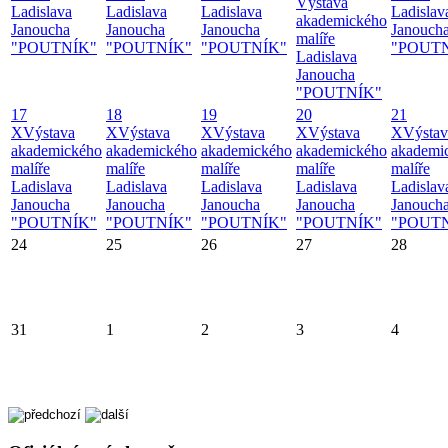
Výstava
Ladislava
Ladislava
Ladislava
Ladislav
akademického
Janoucha
Janoucha
Janoucha
Janouch
malíře
"POUTNÍK"
"POUTNÍK"
"POUTNÍK"
"POUT
Ladislava
Janoucha
"POUTNÍK"
17
18
19
20
21
X
Výstava
X
Výstava
X
Výstava
X
Výstava
X
Výstav
akademického
akademického
akademického
akademického
akademi
malíře
malíře
malíře
malíře
malíře
Ladislava
Ladislava
Ladislava
Ladislava
Ladislav
Janoucha
Janoucha
Janoucha
Janoucha
Janouch
"POUTNÍK"
"POUTNÍK"
"POUTNÍK"
"POUTNÍK"
"POUT
24
25
26
27
28
31
1
2
3
4