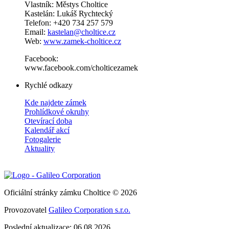
Vlastník: Městys Choltice
Kastelán: Lukáš Rychtecký
Telefon: +420 734 257 579
Email:
kastelan@choltice.cz
Web:
www.zamek-choltice.cz
Facebook:
www.facebook.com/cholticezamek
Rychlé odkazy
Kde najdete zámek
Prohlídkové okruhy
Otevírací doba
Kalendář akcí
Fotogalerie
Aktuality
Oficiální stránky zámku Choltice © 2026
Provozovatel
Galileo Corporation s.r.o.
Poslední aktualizace: 06.08.2026