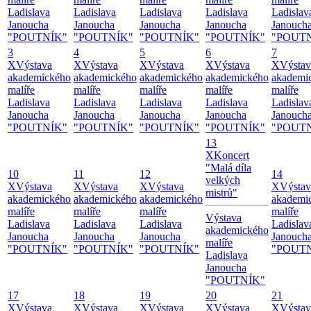
Ladislava
Ladislava
Ladislava
Ladislava
Ladislav
Janoucha
Janoucha
Janoucha
Janoucha
Janouch
"POUTNÍK"
"POUTNÍK"
"POUTNÍK"
"POUTNÍK"
"POUT
3
4
5
6
7
X
Výstava
X
Výstava
X
Výstava
X
Výstava
X
Výstav
akademického
akademického
akademického
akademického
akademi
malíře
malíře
malíře
malíře
malíře
Ladislava
Ladislava
Ladislava
Ladislava
Ladislav
Janoucha
Janoucha
Janoucha
Janoucha
Janouch
"POUTNÍK"
"POUTNÍK"
"POUTNÍK"
"POUTNÍK"
"POUT
13
X
Koncert
"Malá díla
10
11
12
14
velkých
X
Výstava
X
Výstava
X
Výstava
X
Výstav
mistrů"
akademického
akademického
akademického
akademi
malíře
malíře
malíře
malíře
Výstava
Ladislava
Ladislava
Ladislava
Ladislav
akademického
Janoucha
Janoucha
Janoucha
Janouch
malíře
"POUTNÍK"
"POUTNÍK"
"POUTNÍK"
"POUT
Ladislava
Janoucha
"POUTNÍK"
17
18
19
20
21
X
Výstava
X
Výstava
X
Výstava
X
Výstava
X
Výstav