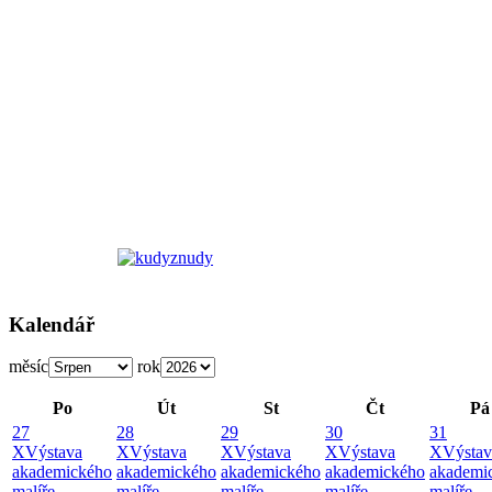
Kalendář
měsíc
rok
Po
Út
St
Čt
Pá
27
28
29
30
31
X
Výstava
X
Výstava
X
Výstava
X
Výstava
X
Výstav
akademického
akademického
akademického
akademického
akademi
malíře
malíře
malíře
malíře
malíře