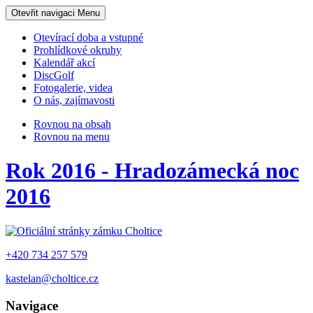
Otevřit navigaci
Menu
Otevírací doba a vstupné
Prohlídkové okruhy
Kalendář akcí
DiscGolf
Fotogalerie, videa
O nás, zajímavosti
Rovnou na obsah
Rovnou na menu
Rok 2016 - Hradozámecká noc
2016
+420 734 257 579
kastelan@choltice.cz
Navigace