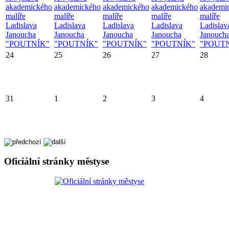
akademického
akademického
akademického
akademického
akademi
malíře
malíře
malíře
malíře
malíře
Ladislava
Ladislava
Ladislava
Ladislava
Ladislav
Janoucha
Janoucha
Janoucha
Janoucha
Janouch
"POUTNÍK"
"POUTNÍK"
"POUTNÍK"
"POUTNÍK"
"POUT
24
25
26
27
28
31
1
2
3
4
Oficiální stránky městyse