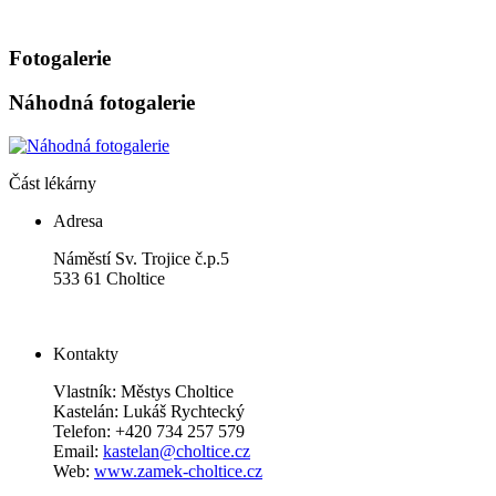
Fotogalerie
Náhodná fotogalerie
Část lékárny
Adresa
Náměstí Sv. Trojice č.p.5
533 61 Choltice
Kontakty
Vlastník: Městys Choltice
Kastelán: Lukáš Rychtecký
Telefon: +420 734 257 579
Email:
kastelan@choltice.cz
Web:
www.zamek-choltice.cz