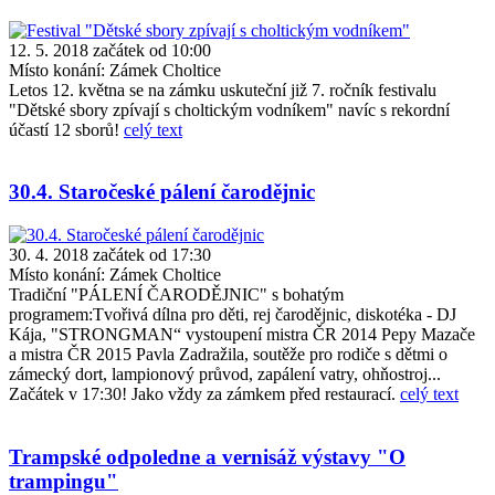
12. 5. 2018 začátek od 10:00
Místo konání:
Zámek Choltice
Letos 12. května se na zámku uskuteční již 7. ročník festivalu
"Dětské sbory zpívají s choltickým vodníkem" navíc s rekordní
účastí 12 sborů!
celý text
30.4. Staročeské pálení čarodějnic
30. 4. 2018 začátek od 17:30
Místo konání:
Zámek Choltice
Tradiční "PÁLENÍ ČARODĚJNIC" s bohatým
programem:Tvořivá dílna pro děti, rej čarodějnic, diskotéka - DJ
Kája, "STRONGMAN“ vystoupení mistra ČR 2014 Pepy Mazače
a mistra ČR 2015 Pavla Zadražila, soutěže pro rodiče s dětmi o
zámecký dort, lampionový průvod, zapálení vatry, ohňostroj...
Začátek v 17:30! Jako vždy za zámkem před restaurací.
celý text
Trampské odpoledne a vernisáž výstavy "O
trampingu"