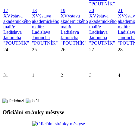
"POUTNÍK"
17
18
19
20
21
X
Výstava
X
Výstava
X
Výstava
X
Výstava
X
Výstav
akademického
akademického
akademického
akademického
akademi
malíře
malíře
malíře
malíře
malíře
Ladislava
Ladislava
Ladislava
Ladislava
Ladislav
Janoucha
Janoucha
Janoucha
Janoucha
Janouch
"POUTNÍK"
"POUTNÍK"
"POUTNÍK"
"POUTNÍK"
"POUT
24
25
26
27
28
31
1
2
3
4
Oficiální stránky městyse