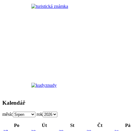
Kalendář
měsíc
rok
Po
Út
St
Čt
Pá