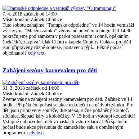
7. 4. 2018 začátek od 14:00
Místo konání:
Zámek Choltice
Tuto sobotu zahájíme "Trampské odpoledne" ve 14 hodin vernisáží
výstavy na "Malém zámku" věnované právě trampingu. Od 14:30
pokračujeme pod zámkem v parku posezením u ohně, opékáním
špekáčků, zazpívá Tulák Chárlí a kapela Country Colaps, pro děti
jsou připraveny různé soutěže, postaveno týpí... Pěkné počasí
objednáno!?
celý text
Zahájení sezóny karnevalem pro děti
31. 3. 2018 začátek od 14:00
Místo konání:
Zámek Choltice
Zveme vás na zahájení sezóny karnevalem pro děti. Začátek ve 14
hodin. Při pěkném počasí se akce uzkuteční na nádvoří zámku. Pro
děti jsou připraveny soutěže, diskotéka, ručně poháněný kolotoč,
střelnice, šlapací káry a koloběžky. V 15 hodin vystoupí kouzelníci!
Vstupné doborvolné, děti v maskách vstup zdarma! Při špatném
počasí bude akce přesunuta do zámeckého sálu s obměněným
programem.
celý text