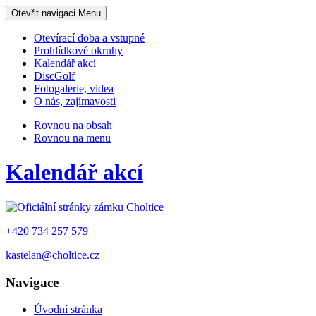
Otevřit navigaci
Menu
Otevírací doba a vstupné
Prohlídkové okruhy
Kalendář akcí
DiscGolf
Fotogalerie, videa
O nás, zajímavosti
Rovnou na obsah
Rovnou na menu
Kalendář akcí
+420 734 257 579
kastelan@choltice.cz
Navigace
Úvodní stránka