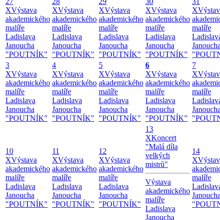
27
28
29
30
31
X
Výstava
X
Výstava
X
Výstava
X
Výstava
X
Výstav
akademického
akademického
akademického
akademického
akademi
malíře
malíře
malíře
malíře
malíře
Ladislava
Ladislava
Ladislava
Ladislava
Ladislav
Janoucha
Janoucha
Janoucha
Janoucha
Janouch
"POUTNÍK"
"POUTNÍK"
"POUTNÍK"
"POUTNÍK"
"POUT
3
4
5
6
7
X
Výstava
X
Výstava
X
Výstava
X
Výstava
X
Výstav
akademického
akademického
akademického
akademického
akademi
malíře
malíře
malíře
malíře
malíře
Ladislava
Ladislava
Ladislava
Ladislava
Ladislav
Janoucha
Janoucha
Janoucha
Janoucha
Janouch
"POUTNÍK"
"POUTNÍK"
"POUTNÍK"
"POUTNÍK"
"POUT
13
X
Koncert
"Malá díla
10
11
12
14
velkých
X
Výstava
X
Výstava
X
Výstava
X
Výstav
mistrů"
akademického
akademického
akademického
akademi
malíře
malíře
malíře
malíře
Výstava
Ladislava
Ladislava
Ladislava
Ladislav
akademického
Janoucha
Janoucha
Janoucha
Janouch
malíře
"POUTNÍK"
"POUTNÍK"
"POUTNÍK"
"POUT
Ladislava
Janoucha