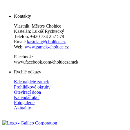
Kontakty
Vlastník: Městys Choltice
Kastelán: Lukáš Rychtecký
Telefon: +420 734 257 579
Email:
kastelan@choltice.cz
Web:
www.zamek-choltice.cz
Facebook:
www.facebook.com/cholticezamek
Rychlé odkazy
Kde najdete zámek
Prohlídkové okruhy
Otevírací doba
Kalendář akcí
Fotogalerie
Aktuality