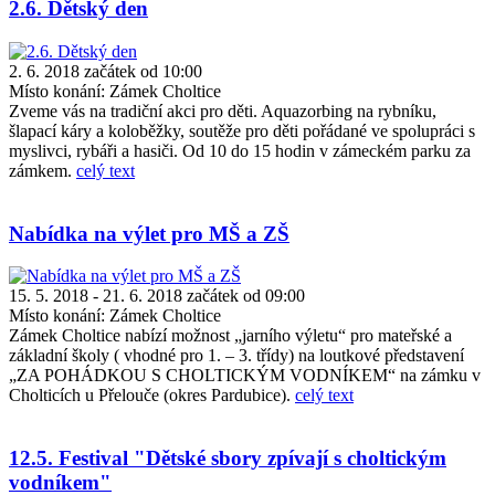
2.6. Dětský den
2. 6. 2018 začátek od 10:00
Místo konání:
Zámek Choltice
Zveme vás na tradiční akci pro děti. Aquazorbing na rybníku,
šlapací káry a koloběžky, soutěže pro děti pořádané ve spolupráci s
myslivci, rybáři a hasiči. Od 10 do 15 hodin v zámeckém parku za
zámkem.
celý text
Nabídka na výlet pro MŠ a ZŠ
15. 5. 2018 - 21. 6. 2018 začátek od 09:00
Místo konání:
Zámek Choltice
Zámek Choltice nabízí možnost „jarního výletu“ pro mateřské a
základní školy ( vhodné pro 1. – 3. třídy) na loutkové představení
„ZA POHÁDKOU S CHOLTICKÝM VODNÍKEM“ na zámku v
Cholticích u Přelouče (okres Pardubice).
celý text
12.5. Festival "Dětské sbory zpívají s choltickým
vodníkem"