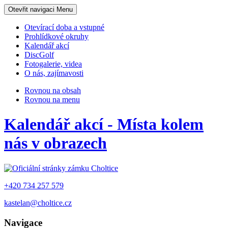
Otevřit navigaci
Menu
Otevírací doba a vstupné
Prohlídkové okruhy
Kalendář akcí
DiscGolf
Fotogalerie, videa
O nás, zajímavosti
Rovnou na obsah
Rovnou na menu
Kalendář akcí - Místa kolem
nás v obrazech
+420 734 257 579
kastelan@choltice.cz
Navigace