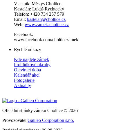
Vlastník: Městys Choltice
Kastelán: Lukáš Rychtecký
Telefon: +420 734 257 579
Email:
kastelan@choltice.cz
Web:
www.zamek-choltice.cz
Facebook:
www.facebook.com/cholticezamek
Rychlé odkazy
Kde najdete zámek
Prohlídkové okruhy
Otevírací doba
Kalendář akcí
Fotogalerie
Aktuality
Oficiální stránky zámku Choltice © 2026
Provozovatel
Galileo Corporation s.r.o.