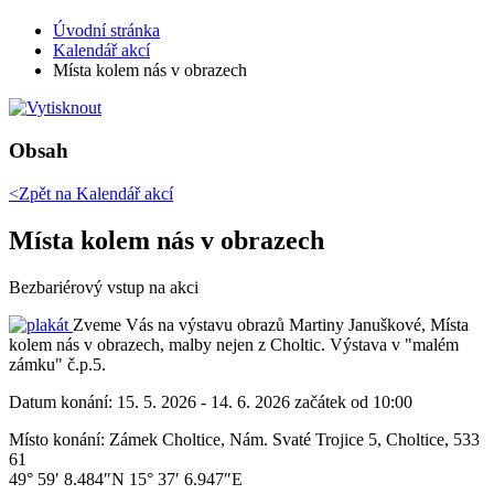
Úvodní stránka
Kalendář akcí
Místa kolem nás v obrazech
Obsah
<Zpět na
Kalendář akcí
Místa kolem nás v obrazech
Bezbariérový vstup na akci
Zveme Vás na výstavu obrazů Martiny Januškové, Místa
kolem nás v obrazech, malby nejen z Choltic. Výstava v "malém
zámku" č.p.5.
Datum konání:
15. 5. 2026 - 14. 6. 2026 začátek od 10:00
Místo konání:
Zámek Choltice, Nám. Svaté Trojice 5, Choltice, 533
61
49° 59′ 8.484″N 15° 37′ 6.947″E