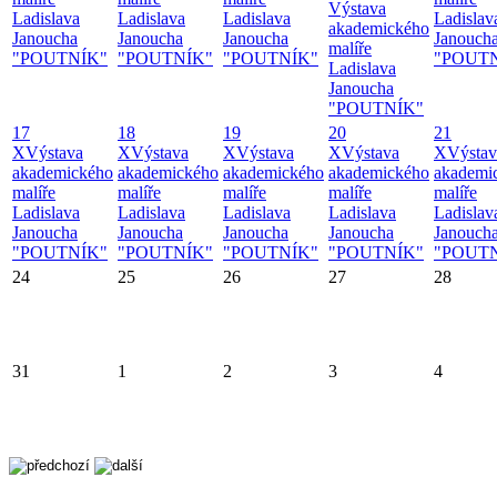
Výstava
Ladislava
Ladislava
Ladislava
Ladislav
akademického
Janoucha
Janoucha
Janoucha
Janouch
malíře
"POUTNÍK"
"POUTNÍK"
"POUTNÍK"
"POUT
Ladislava
Janoucha
"POUTNÍK"
17
18
19
20
21
X
Výstava
X
Výstava
X
Výstava
X
Výstava
X
Výstav
akademického
akademického
akademického
akademického
akademi
malíře
malíře
malíře
malíře
malíře
Ladislava
Ladislava
Ladislava
Ladislava
Ladislav
Janoucha
Janoucha
Janoucha
Janoucha
Janouch
"POUTNÍK"
"POUTNÍK"
"POUTNÍK"
"POUTNÍK"
"POUT
24
25
26
27
28
31
1
2
3
4