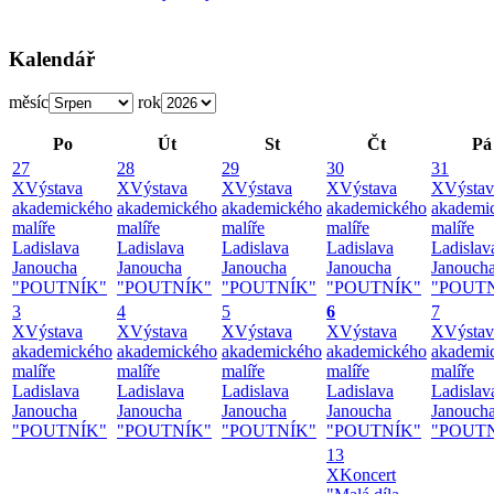
Kalendář
měsíc
rok
Po
Út
St
Čt
Pá
27
28
29
30
31
X
Výstava
X
Výstava
X
Výstava
X
Výstava
X
Výstav
akademického
akademického
akademického
akademického
akademi
malíře
malíře
malíře
malíře
malíře
Ladislava
Ladislava
Ladislava
Ladislava
Ladislav
Janoucha
Janoucha
Janoucha
Janoucha
Janouch
"POUTNÍK"
"POUTNÍK"
"POUTNÍK"
"POUTNÍK"
"POUT
3
4
5
6
7
X
Výstava
X
Výstava
X
Výstava
X
Výstava
X
Výstav
akademického
akademického
akademického
akademického
akademi
malíře
malíře
malíře
malíře
malíře
Ladislava
Ladislava
Ladislava
Ladislava
Ladislav
Janoucha
Janoucha
Janoucha
Janoucha
Janouch
"POUTNÍK"
"POUTNÍK"
"POUTNÍK"
"POUTNÍK"
"POUT
13
X
Koncert