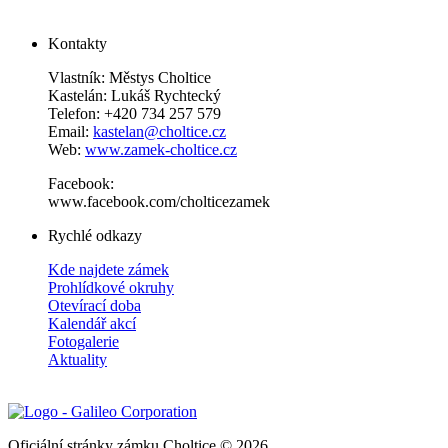
Kontakty
Vlastník: Městys Choltice
Kastelán: Lukáš Rychtecký
Telefon: +420 734 257 579
Email:
kastelan@choltice.cz
Web:
www.zamek-choltice.cz
Facebook:
www.facebook.com/cholticezamek
Rychlé odkazy
Kde najdete zámek
Prohlídkové okruhy
Otevírací doba
Kalendář akcí
Fotogalerie
Aktuality
Oficiální stránky zámku Choltice © 2026