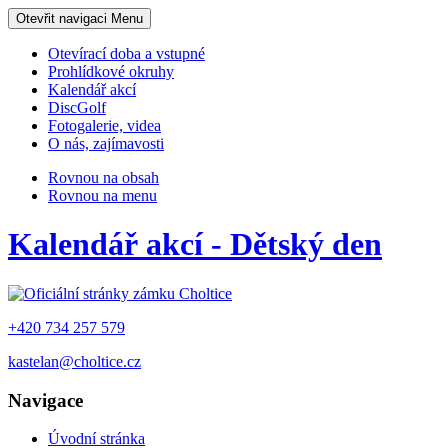
Otevřit navigaci
Menu
Otevírací doba a vstupné
Prohlídkové okruhy
Kalendář akcí
DiscGolf
Fotogalerie, videa
O nás, zajímavosti
Rovnou na obsah
Rovnou na menu
Kalendář akcí - Dětský den
+420 734 257 579
kastelan@choltice.cz
Navigace
Úvodní stránka