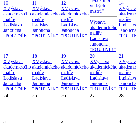
"Malá díla
10
11
12
14
velkých
X
Výstava
X
Výstava
X
Výstava
X
Výstav
mistrů"
akademického
akademického
akademického
akademi
malíře
malíře
malíře
malíře
Výstava
Ladislava
Ladislava
Ladislava
Ladislav
akademického
Janoucha
Janoucha
Janoucha
Janouch
malíře
"POUTNÍK"
"POUTNÍK"
"POUTNÍK"
"POUT
Ladislava
Janoucha
"POUTNÍK"
17
18
19
20
21
X
Výstava
X
Výstava
X
Výstava
X
Výstava
X
Výstav
akademického
akademického
akademického
akademického
akademi
malíře
malíře
malíře
malíře
malíře
Ladislava
Ladislava
Ladislava
Ladislava
Ladislav
Janoucha
Janoucha
Janoucha
Janoucha
Janouch
"POUTNÍK"
"POUTNÍK"
"POUTNÍK"
"POUTNÍK"
"POUT
24
25
26
27
28
31
1
2
3
4