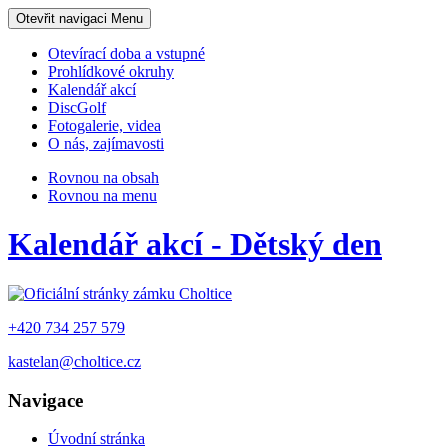
Otevřit navigaci
Menu
Otevírací doba a vstupné
Prohlídkové okruhy
Kalendář akcí
DiscGolf
Fotogalerie, videa
O nás, zajímavosti
Rovnou na obsah
Rovnou na menu
Kalendář akcí - Dětský den
+420 734 257 579
kastelan@choltice.cz
Navigace
Úvodní stránka