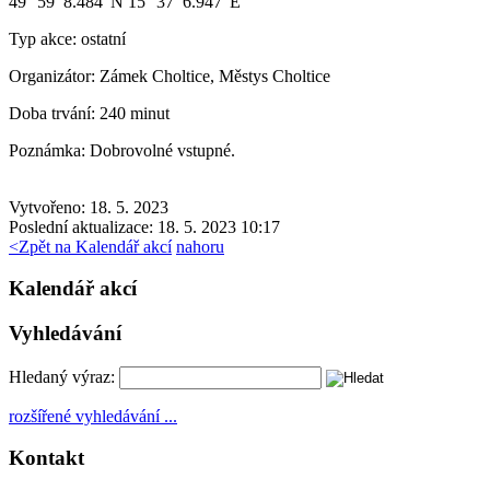
49° 59′ 8.484″N 15° 37′ 6.947″E
Typ akce:
ostatní
Organizátor:
Zámek Choltice, Městys Choltice
Doba trvání:
240 minut
Poznámka:
Dobrovolné vstupné.
Vytvořeno: 18. 5. 2023
Poslední aktualizace: 18. 5. 2023 10:17
<
Zpět na Kalendář akcí
nahoru
Kalendář akcí
Vyhledávání
Hledaný výraz:
rozšířené vyhledávání ...
Kontakt