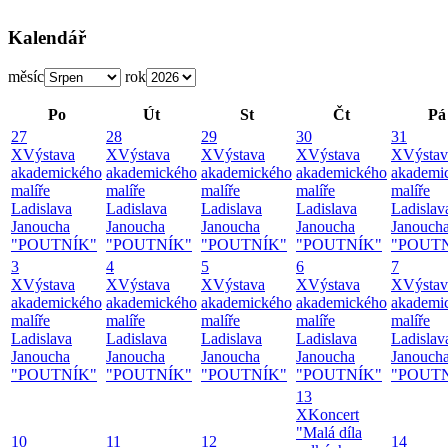
Kalendář
měsíc
rok
Po
Út
St
Čt
Pá
27
28
29
30
31
X
Výstava
X
Výstava
X
Výstava
X
Výstava
X
Výstav
akademického
akademického
akademického
akademického
akademi
malíře
malíře
malíře
malíře
malíře
Ladislava
Ladislava
Ladislava
Ladislava
Ladislav
Janoucha
Janoucha
Janoucha
Janoucha
Janouch
"POUTNÍK"
"POUTNÍK"
"POUTNÍK"
"POUTNÍK"
"POUT
3
4
5
6
7
X
Výstava
X
Výstava
X
Výstava
X
Výstava
X
Výstav
akademického
akademického
akademického
akademického
akademi
malíře
malíře
malíře
malíře
malíře
Ladislava
Ladislava
Ladislava
Ladislava
Ladislav
Janoucha
Janoucha
Janoucha
Janoucha
Janouch
"POUTNÍK"
"POUTNÍK"
"POUTNÍK"
"POUTNÍK"
"POUT
13
X
Koncert
"Malá díla
10
11
12
14