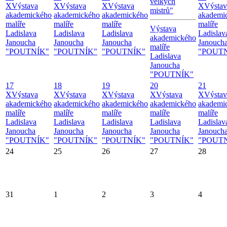
velkých
X
Výstava
X
Výstava
X
Výstava
X
Výstav
mistrů"
akademického
akademického
akademického
akademi
malíře
malíře
malíře
malíře
Výstava
Ladislava
Ladislava
Ladislava
Ladislav
akademického
Janoucha
Janoucha
Janoucha
Janouch
malíře
"POUTNÍK"
"POUTNÍK"
"POUTNÍK"
"POUT
Ladislava
Janoucha
"POUTNÍK"
17
18
19
20
21
X
Výstava
X
Výstava
X
Výstava
X
Výstava
X
Výstav
akademického
akademického
akademického
akademického
akademi
malíře
malíře
malíře
malíře
malíře
Ladislava
Ladislava
Ladislava
Ladislava
Ladislav
Janoucha
Janoucha
Janoucha
Janoucha
Janouch
"POUTNÍK"
"POUTNÍK"
"POUTNÍK"
"POUTNÍK"
"POUT
24
25
26
27
28
31
1
2
3
4