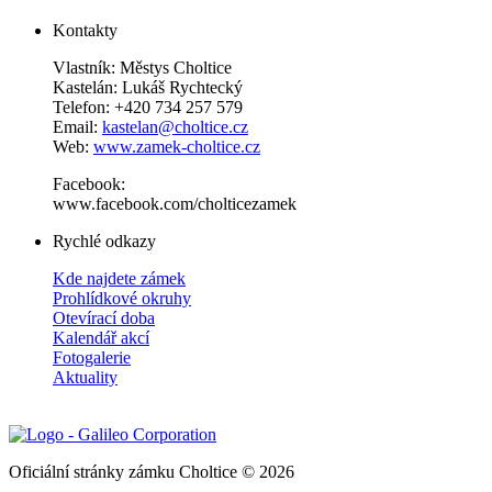
Kontakty
Vlastník: Městys Choltice
Kastelán: Lukáš Rychtecký
Telefon: +420 734 257 579
Email:
kastelan@choltice.cz
Web:
www.zamek-choltice.cz
Facebook:
www.facebook.com/cholticezamek
Rychlé odkazy
Kde najdete zámek
Prohlídkové okruhy
Otevírací doba
Kalendář akcí
Fotogalerie
Aktuality
Oficiální stránky zámku Choltice © 2026