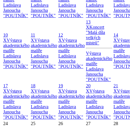
Ladislava
Ladislava
Ladislava
Ladislava
Ladislav
Janoucha
Janoucha
Janoucha
Janoucha
Janouch
"POUTNÍK"
"POUTNÍK"
"POUTNÍK"
"POUTNÍK"
"POUT
13
X
Koncert
"Malá díla
10
11
12
14
velkých
X
Výstava
X
Výstava
X
Výstava
X
Výstav
mistrů"
akademického
akademického
akademického
akademi
malíře
malíře
malíře
malíře
Výstava
Ladislava
Ladislava
Ladislava
Ladislav
akademického
Janoucha
Janoucha
Janoucha
Janouch
malíře
"POUTNÍK"
"POUTNÍK"
"POUTNÍK"
"POUT
Ladislava
Janoucha
"POUTNÍK"
17
18
19
20
21
X
Výstava
X
Výstava
X
Výstava
X
Výstava
X
Výstav
akademického
akademického
akademického
akademického
akademi
malíře
malíře
malíře
malíře
malíře
Ladislava
Ladislava
Ladislava
Ladislava
Ladislav
Janoucha
Janoucha
Janoucha
Janoucha
Janouch
"POUTNÍK"
"POUTNÍK"
"POUTNÍK"
"POUTNÍK"
"POUT
24
25
26
27
28