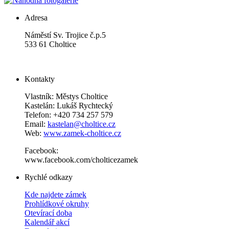
Adresa
Náměstí Sv. Trojice č.p.5
533 61 Choltice
Kontakty
Vlastník: Městys Choltice
Kastelán: Lukáš Rychtecký
Telefon: +420 734 257 579
Email:
kastelan@choltice.cz
Web:
www.zamek-choltice.cz
Facebook:
www.facebook.com/cholticezamek
Rychlé odkazy
Kde najdete zámek
Prohlídkové okruhy
Otevírací doba
Kalendář akcí