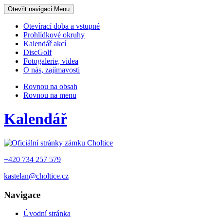
Otevřit navigaci
Menu
Otevírací doba a vstupné
Prohlídkové okruhy
Kalendář akcí
DiscGolf
Fotogalerie, videa
O nás, zajímavosti
Rovnou na obsah
Rovnou na menu
Kalendář
+420 734 257 579
kastelan@choltice.cz
Navigace
Úvodní stránka