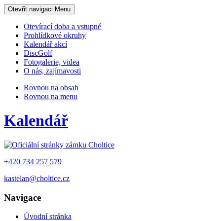
Otevřit navigaci
Menu
Otevírací doba a vstupné
Prohlídkové okruhy
Kalendář akcí
DiscGolf
Fotogalerie, videa
O nás, zajímavosti
Rovnou na obsah
Rovnou na menu
Kalendář
+420 734 257 579
kastelan@choltice.cz
Navigace
Úvodní stránka