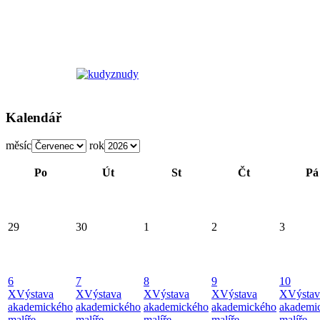
Kalendář
měsíc
rok
Po
Út
St
Čt
Pá
29
30
1
2
3
6
7
8
9
10
X
Výstava
X
Výstava
X
Výstava
X
Výstava
X
Výstav
akademického
akademického
akademického
akademického
akademi
malíře
malíře
malíře
malíře
malíře