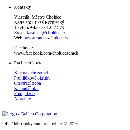
Kontakty
Vlastník: Městys Choltice
Kastelán: Lukáš Rychtecký
Telefon: +420 734 257 579
Email:
kastelan@choltice.cz
Web:
www.zamek-choltice.cz
Facebook:
www.facebook.com/cholticezamek
Rychlé odkazy
Kde najdete zámek
Prohlídkové okruhy
Otevírací doba
Kalendář akcí
Fotogalerie
Aktuality
Oficiální stránky zámku Choltice © 2026