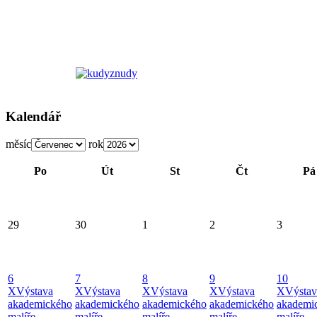
Kalendář
měsíc
rok
Po
Út
St
Čt
Pá
29
30
1
2
3
6
7
8
9
10
X
Výstava
X
Výstava
X
Výstava
X
Výstava
X
Výstav
akademického
akademického
akademického
akademického
akademi
malíře
malíře
malíře
malíře
malíře