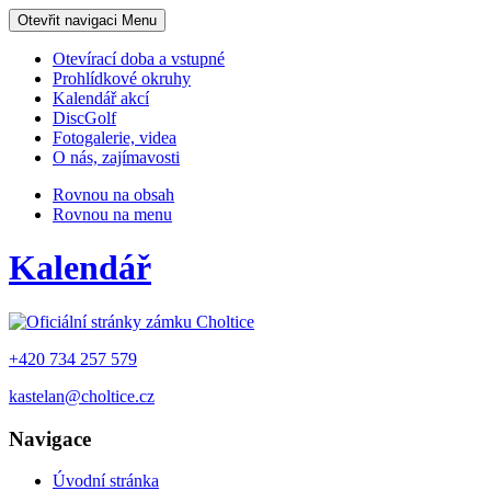
Otevřit navigaci
Menu
Otevírací doba a vstupné
Prohlídkové okruhy
Kalendář akcí
DiscGolf
Fotogalerie, videa
O nás, zajímavosti
Rovnou na obsah
Rovnou na menu
Kalendář
+420 734 257 579
kastelan@choltice.cz
Navigace
Úvodní stránka