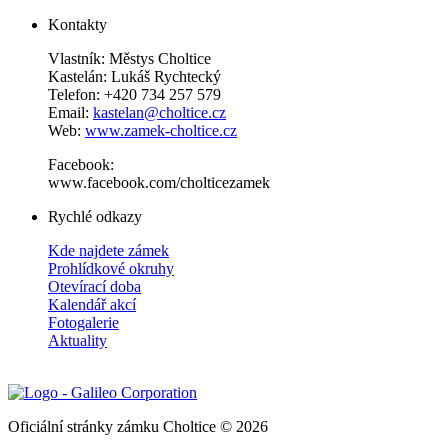
Kontakty
Vlastník: Městys Choltice
Kastelán: Lukáš Rychtecký
Telefon: +420 734 257 579
Email:
kastelan@choltice.cz
Web:
www.zamek-choltice.cz
Facebook:
www.facebook.com/cholticezamek
Rychlé odkazy
Kde najdete zámek
Prohlídkové okruhy
Otevírací doba
Kalendář akcí
Fotogalerie
Aktuality
Oficiální stránky zámku Choltice © 2026