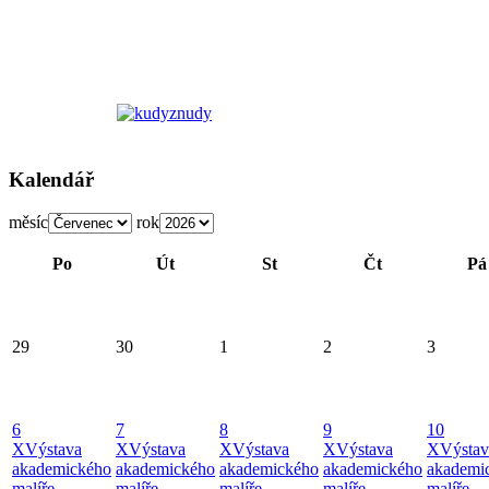
Kalendář
měsíc
rok
Po
Út
St
Čt
Pá
29
30
1
2
3
6
7
8
9
10
X
Výstava
X
Výstava
X
Výstava
X
Výstava
X
Výstav
akademického
akademického
akademického
akademického
akademi
malíře
malíře
malíře
malíře
malíře