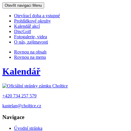
Otevřit navigaci
Menu
Otevírací doba a vstupné
Prohlídkové okruhy
Kalendář akcí
DiscGolf
Fotogalerie, videa
O nás, zajímavosti
Rovnou na obsah
Rovnou na menu
Kalendář
+420 734 257 579
kastelan@choltice.cz
Navigace
Úvodní stránka