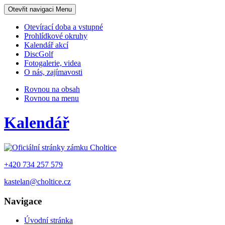
Otevřit navigaci
Menu
Otevírací doba a vstupné
Prohlídkové okruhy
Kalendář akcí
DiscGolf
Fotogalerie, videa
O nás, zajímavosti
Rovnou na obsah
Rovnou na menu
Kalendář
+420 734 257 579
kastelan@choltice.cz
Navigace
Úvodní stránka