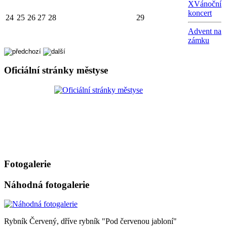
X
Vánoční
koncert
24
25
26
27
28
29
Advent na
zámku
Oficiální stránky městyse
Fotogalerie
Náhodná fotogalerie
Rybník Červený, dříve rybník "Pod červenou jabloní"