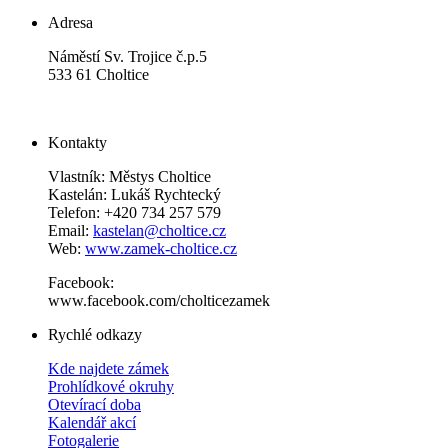
Adresa
Náměstí Sv. Trojice č.p.5
533 61 Choltice
Kontakty
Vlastník: Městys Choltice
Kastelán: Lukáš Rychtecký
Telefon: +420 734 257 579
Email:
kastelan@choltice.cz
Web:
www.zamek-choltice.cz
Facebook:
www.facebook.com/cholticezamek
Rychlé odkazy
Kde najdete zámek
Prohlídkové okruhy
Otevírací doba
Kalendář akcí
Fotogalerie