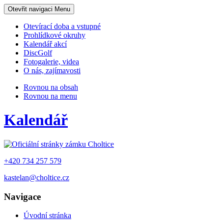
Otevřit navigaci
Menu
Otevírací doba a vstupné
Prohlídkové okruhy
Kalendář akcí
DiscGolf
Fotogalerie, videa
O nás, zajímavosti
Rovnou na obsah
Rovnou na menu
Kalendář
+420 734 257 579
kastelan@choltice.cz
Navigace
Úvodní stránka