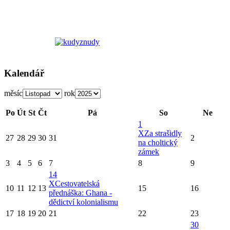
Kalendář
měsíc
rok
Po
Út
St
Čt
Pá
So
Ne
1
X
Za strašidly
27
28
29
30
31
2
na choltický
zámek
3
4
5
6
7
8
9
14
X
Cestovatelská
10
11
12
13
15
16
přednáška: Ghana -
dědictví kolonialismu
17
18
19
20
21
22
23
30